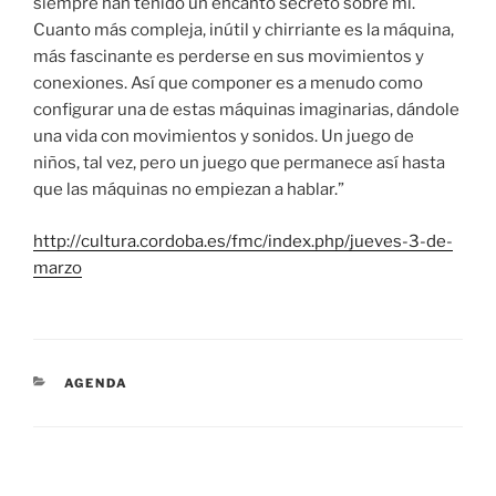
siempre han tenido un encanto secreto sobre mí.
Cuanto más compleja, inútil y chirriante es la máquina,
más fascinante es perderse en sus movimientos y
conexiones. Así que componer es a menudo como
configurar una de estas máquinas imaginarias, dándole
una vida con movimientos y sonidos. Un juego de
niños, tal vez, pero un juego que permanece así hasta
que las máquinas no empiezan a hablar.”
http://cultura.cordoba.es/fmc/index.php/jueves-3-de-
marzo
CATEGORIES
AGENDA
Post