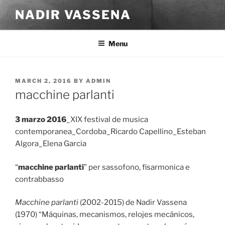
Skip
NADIR VASSENA
to
content
Menu
POSTED
MARCH 2, 2016
BY
ADMIN
ON
macchine parlanti
3 marzo 2016
_XIX festival de musica
contemporanea_Cordoba_Ricardo Capellino_Esteban
Algora_Elena Garcia
“
macchine parlanti
” per sassofono, fisarmonica e
contrabbasso
Macchine parlanti
(2002-2015) de Nadir Vassena
(1970) “Máquinas, mecanismos, relojes mecánicos,