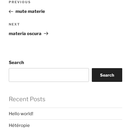
Previous
PREVIOUS
navigation
Post
mute materie
Next
NEXT
Post
materia oscura
Search
Search
Recent Posts
Hello world!
Hétéropie