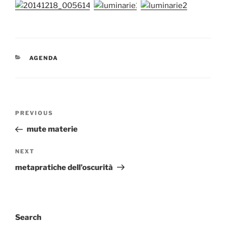
CATEGORIES
AGENDA
Post
Previous
PREVIOUS
navigation
Post
mute materie
Next
NEXT
Post
metapratiche dell’oscurità
Search