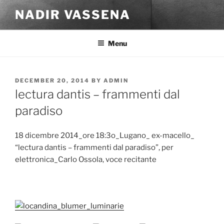
Skip
NADIR VASSENA
to
content
Menu
POSTED
DECEMBER 20, 2014
BY
ADMIN
ON
lectura dantis – frammenti dal
paradiso
18 dicembre 2014_ore 18:3o_Lugano_ ex-macello_
“lectura dantis – frammenti dal paradiso”, per
elettronica_Carlo Ossola, voce recitante